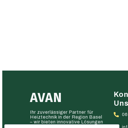
AVAN
Kon
Un
Ihr zuverlässiger Partner für
06
Heiztechnik in der Region Basel
– wir bieten innovative Lösungen
und hervorragenden Service.
in