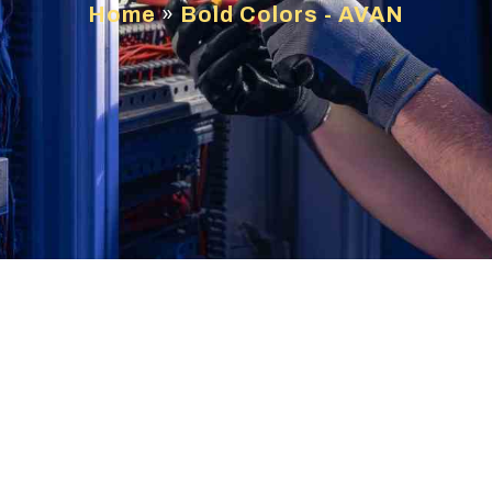
Home
»
Bold Colors - AVAN