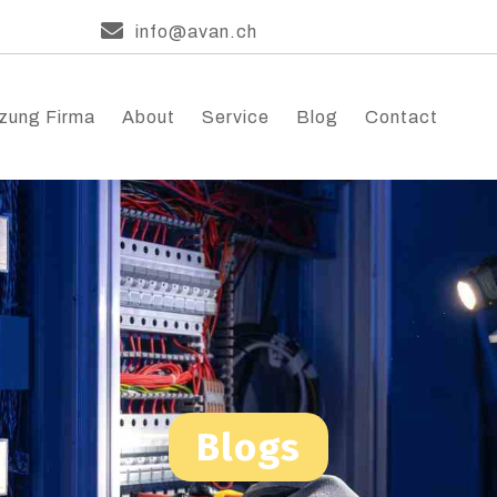
info@avan.ch
zung Firma
About
Service
Blog
Contact
Blogs