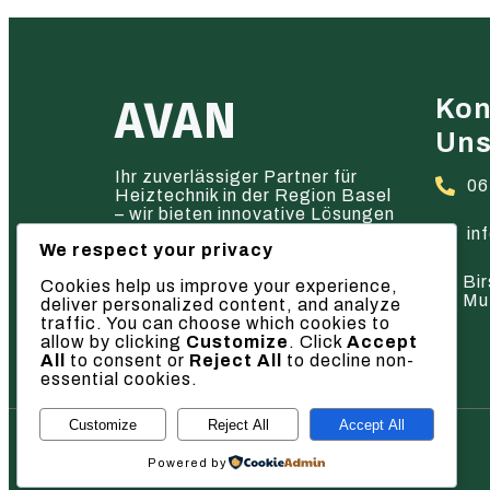
AVAN
Kon
Un
Ihr zuverlässiger Partner für
06
Heiztechnik in der Region Basel
– wir bieten innovative Lösungen
und hervorragenden Service.
in
We respect your privacy
Bir
Cookies help us improve your experience,
Mu
deliver personalized content, and analyze
traffic. You can choose which cookies to
allow by clicking
Customize
. Click
Accept
All
to consent or
Reject All
to decline non-
essential cookies.
Customize
Reject All
Accept All
© 2026 AVAN
Powered by