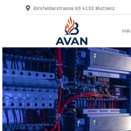
Birsfelderstrasse 93 4132 Muttenz
Hei