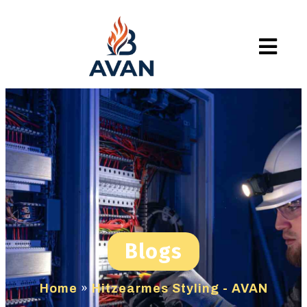
Blogs
Home
»
Hitzearmes Styling - AVAN