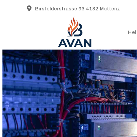
Birsfelderstrasse 93 4132 Muttenz
Hei