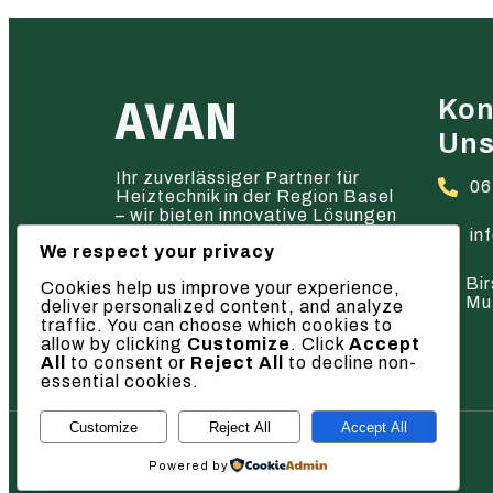
AVAN
Kon
Un
Ihr zuverlässiger Partner für
06
Heiztechnik in der Region Basel
– wir bieten innovative Lösungen
und hervorragenden Service.
in
We respect your privacy
Bir
Cookies help us improve your experience,
Mu
deliver personalized content, and analyze
traffic. You can choose which cookies to
allow by clicking
Customize
. Click
Accept
All
to consent or
Reject All
to decline non-
essential cookies.
Customize
Reject All
Accept All
© 2026 AVAN
Powered by