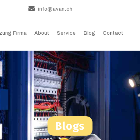
info@avan.ch
zung Firma
About
Service
Blog
Contact
Blogs