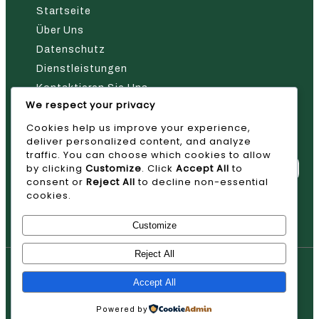
Startseite
Über Uns
Datenschutz
Dienstleistungen
Kontaktieren Sie Uns
We respect your privacy
Nehmen Sie Kontakt Mit Uns Auf
Cookies help us improve your experience,
deliver personalized content, and analyze
traffic. You can choose which cookies to allow
by clicking
Customize
. Click
Accept All
to
consent or
Reject All
to decline non-essential
cookies.
Absenden
Customize
Reject All
© 2026 AVAN
Accept All
Powered by