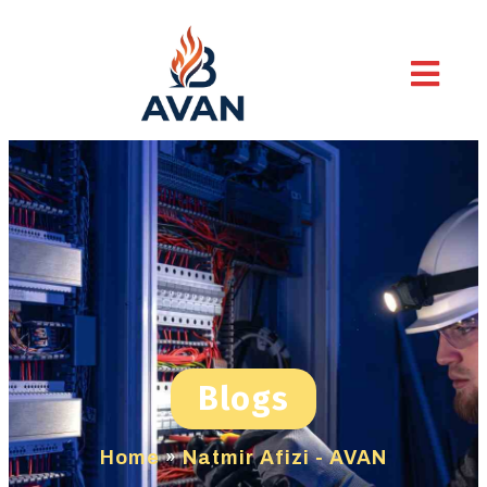
Blogs
Home
»
Natmir Afizi - AVAN