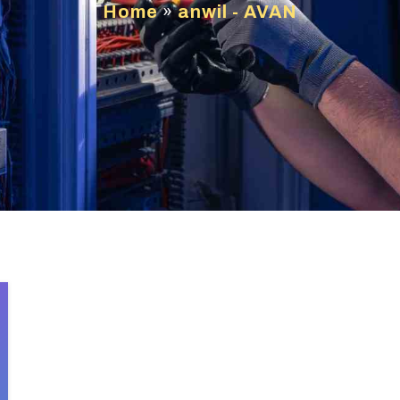
Home
»
anwil - AVAN