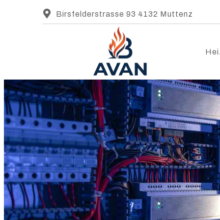
Birsfelderstrasse 93 4132 Muttenz
Hei