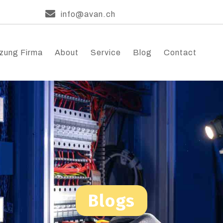
info@avan.ch
zung Firma
About
Service
Blog
Contact
Blogs