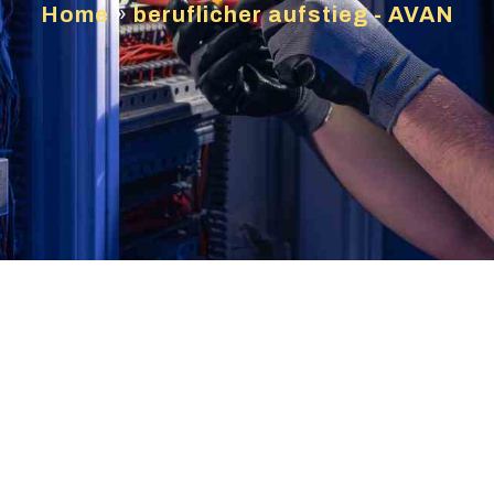
Home
»
beruflicher aufstieg - AVAN