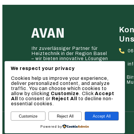
AVAN
Kon
Un
Ihr zuverlässiger Partner für
06
Heiztechnik in der Region Basel
– wir bieten innovative Lösungen
und hervorragenden Service.
in
We respect your privacy
Bir
Cookies help us improve your experience,
Mu
deliver personalized content, and analyze
traffic. You can choose which cookies to
allow by clicking
Customize
. Click
Accept
All
to consent or
Reject All
to decline non-
essential cookies.
Customize
Reject All
Accept All
© 2026 AVAN
Powered by