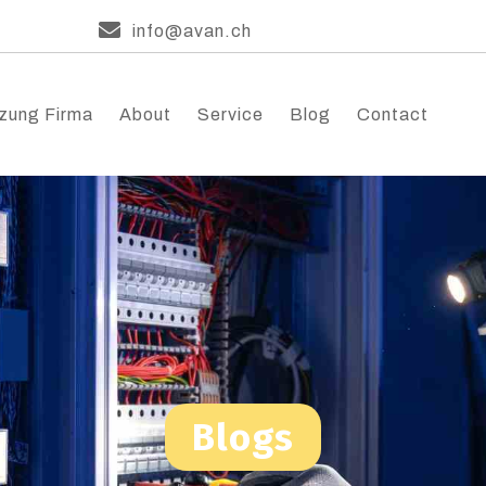
info@avan.ch
zung Firma
About
Service
Blog
Contact
Blogs