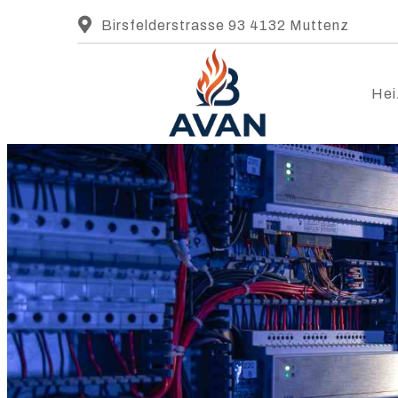
Birsfelderstrasse 93 4132 Muttenz
Hei