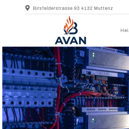
Birsfelderstrasse 93 4132 Muttenz
Hei