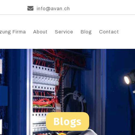
info@avan.ch
zung Firma
About
Service
Blog
Contact
Blogs