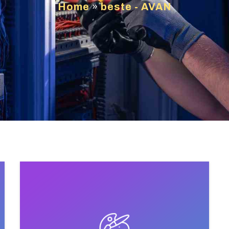
Home
»
beste - AVAN