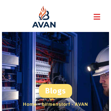
Blogs
Home
»
birmenstorf - AVAN