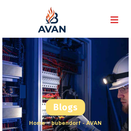
Blogs
Home
»
bubendorf - AVAN