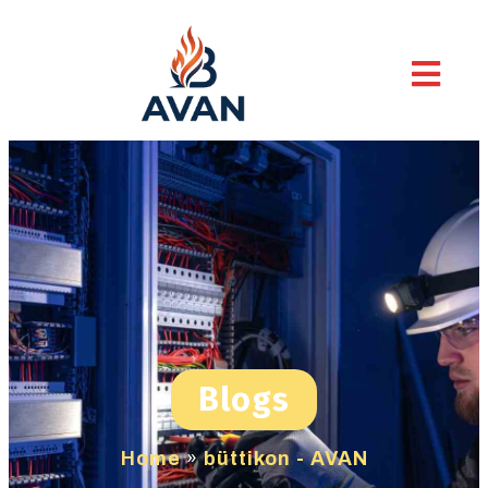
Blogs
Home
»
büttikon - AVAN