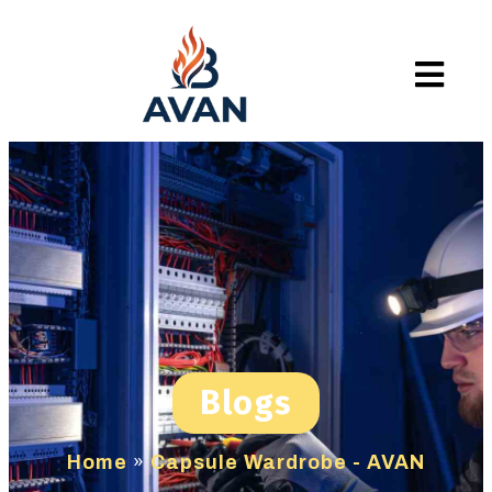
Blogs
Home
»
Capsule Wardrobe - AVAN