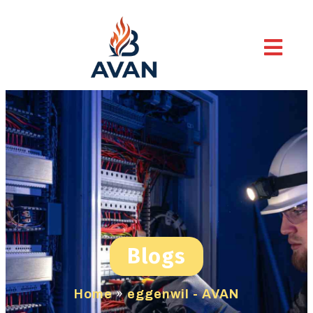
Blogs
Home
»
eggenwil - AVAN