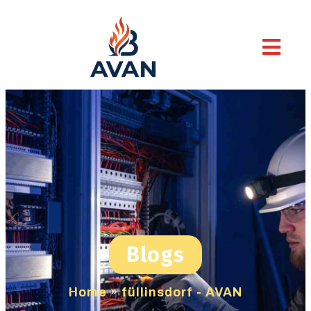
Blogs
Home
»
füllinsdorf - AVAN