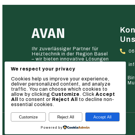
AVAN
Kon
Un
Ihr zuverlässiger Partner für
06
Heiztechnik in der Region Basel
– wir bieten innovative Lösungen
und hervorragenden Service.
in
We respect your privacy
Bir
Cookies help us improve your experience,
Mu
deliver personalized content, and analyze
traffic. You can choose which cookies to
allow by clicking
Customize
. Click
Accept
All
to consent or
Reject All
to decline non-
essential cookies.
Customize
Reject All
Accept All
© 2026 AVAN
Powered by