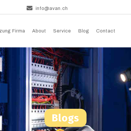
info@avan.ch
zung Firma
About
Service
Blog
Contact
Blogs