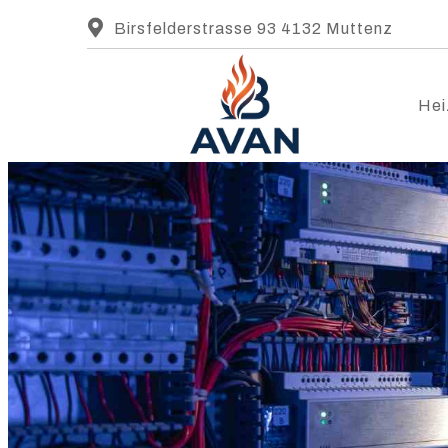
Birsfelderstrasse 93 4132 Muttenz
Hei