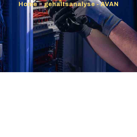
Home
»
gehaltsanalyse - AVAN