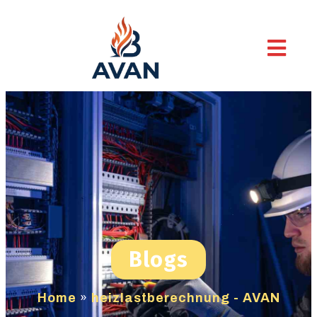
Blogs
Home
»
heizlastberechnung - AVAN