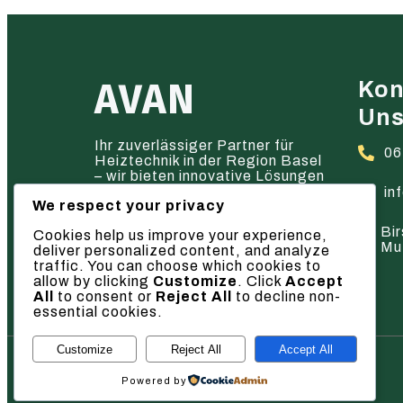
AVAN
Kon
Un
Ihr zuverlässiger Partner für
06
Heiztechnik in der Region Basel
– wir bieten innovative Lösungen
und hervorragenden Service.
in
We respect your privacy
Bir
Cookies help us improve your experience,
Mu
deliver personalized content, and analyze
traffic. You can choose which cookies to
allow by clicking
Customize
. Click
Accept
All
to consent or
Reject All
to decline non-
essential cookies.
Customize
Reject All
Accept All
© 2026 AVAN
Powered by