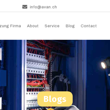
info@avan.ch
zung Firma
About
Service
Blog
Contact
Blogs