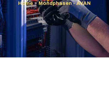
Home
»
Mondphasen - AVAN