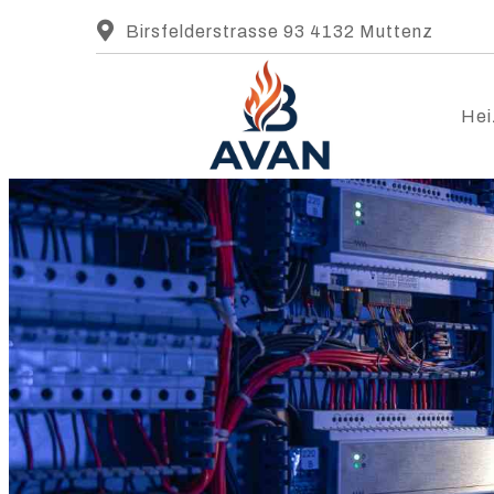
Birsfelderstrasse 93 4132 Muttenz
Hei