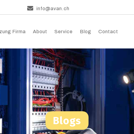
info@avan.ch
zung Firma
About
Service
Blog
Contact
Blogs