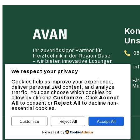
AVAN
Kon
Un
Ihr zuverlässiger Partner für
06
Heiztechnik in der Region Basel
– wir bieten innovative Lösungen
und hervorragenden Service.
in
We respect your privacy
Bir
Cookies help us improve your experience,
Mu
deliver personalized content, and analyze
traffic. You can choose which cookies to
allow by clicking
Customize
. Click
Accept
All
to consent or
Reject All
to decline non-
essential cookies.
Customize
Reject All
Accept All
© 2026 AVAN
Powered by