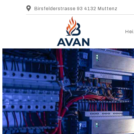
Birsfelderstrasse 93 4132 Muttenz
Hei