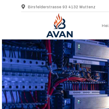
Birsfelderstrasse 93 4132 Muttenz
Hei