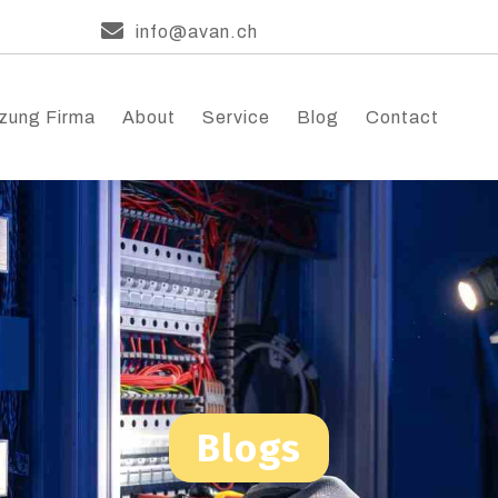
info@avan.ch
zung Firma
About
Service
Blog
Contact
Blogs