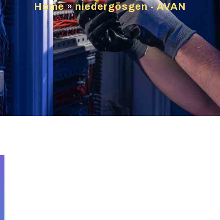
Home
»
niedergösgen - AVAN