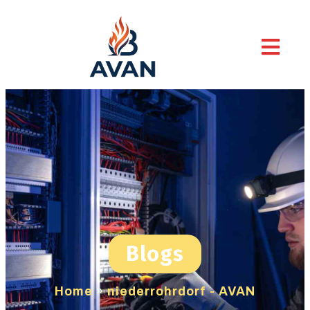
Blogs
Home
»
niederrohrdorf - AVAN