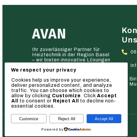
AVAN
Kon
Un
Ihr zuverlässiger Partner für
06
Heiztechnik in der Region Basel
– wir bieten innovative Lösungen
und hervorragenden Service.
in
We respect your privacy
Bir
Cookies help us improve your experience,
Mu
deliver personalized content, and analyze
traffic. You can choose which cookies to
allow by clicking
Customize
. Click
Accept
All
to consent or
Reject All
to decline non-
essential cookies.
Customize
Reject All
Accept All
© 2026 AVAN
Powered by