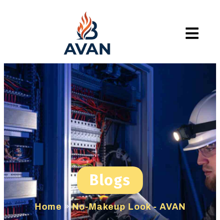
Blogs
Home
»
No-Makeup Look - AVAN