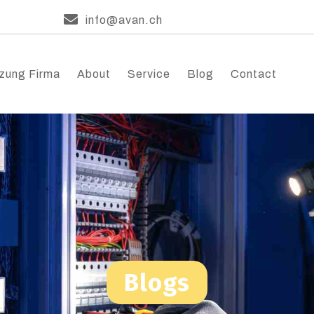
info@avan.ch
zung Firma
About
Service
Blog
Contact
Blogs