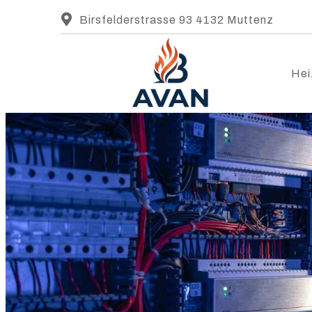
Birsfelderstrasse 93 4132 Muttenz
Hei