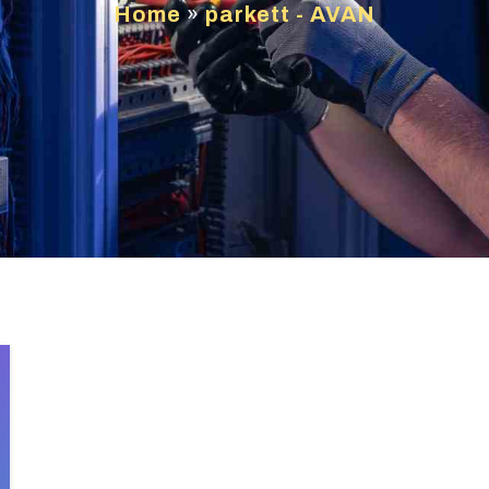
Home
»
parkett - AVAN