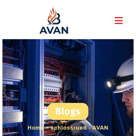
Blogs
Home
»
schlossrued - AVAN