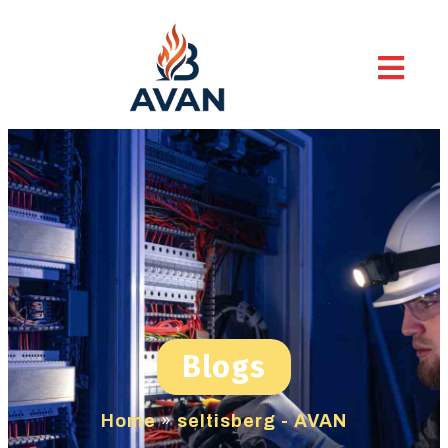
Blogs
Home
»
seltisberg - AVAN