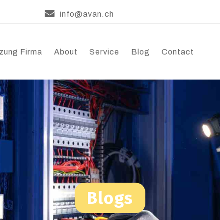
info@avan.ch
zung Firma
About
Service
Blog
Contact
Blogs