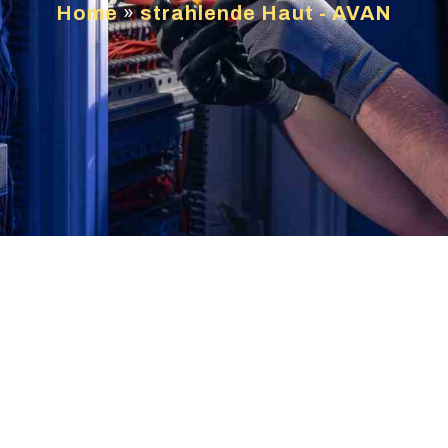
Home
»
strahlende Haut - AVAN