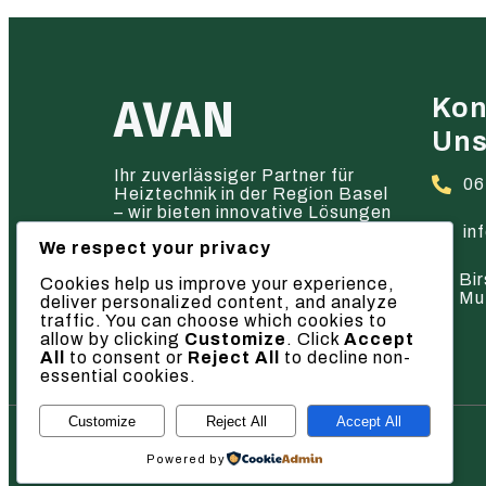
AVAN
Kon
Un
Ihr zuverlässiger Partner für
06
Heiztechnik in der Region Basel
– wir bieten innovative Lösungen
und hervorragenden Service.
in
We respect your privacy
Bir
Cookies help us improve your experience,
Mu
deliver personalized content, and analyze
traffic. You can choose which cookies to
allow by clicking
Customize
. Click
Accept
All
to consent or
Reject All
to decline non-
essential cookies.
Customize
Reject All
Accept All
© 2026 AVAN
Powered by