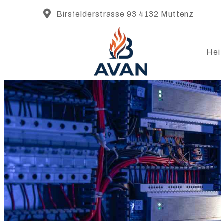
Birsfelderstrasse 93 4132 Muttenz
Hei