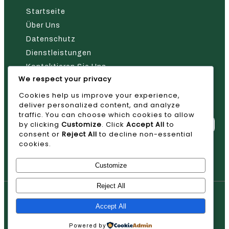
Startseite
Über Uns
Datenschutz
Dienstleistungen
Kontaktieren Sie Uns
We respect your privacy
Nehmen Sie Kontakt Mit Uns Auf
Cookies help us improve your experience,
deliver personalized content, and analyze
traffic. You can choose which cookies to allow
by clicking
Customize
. Click
Accept All
to
consent or
Reject All
to decline non-essential
cookies.
Absenden
Customize
Reject All
© 2026 AVAN
Accept All
Powered by