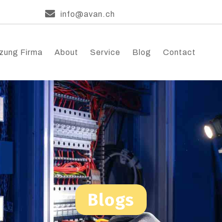
info@avan.ch
zung Firma
About
Service
Blog
Contact
Blogs