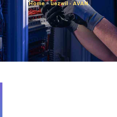
Home
»
uezwil - AVAN