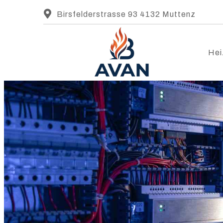
Birsfelderstrasse 93 4132 Muttenz
Hei