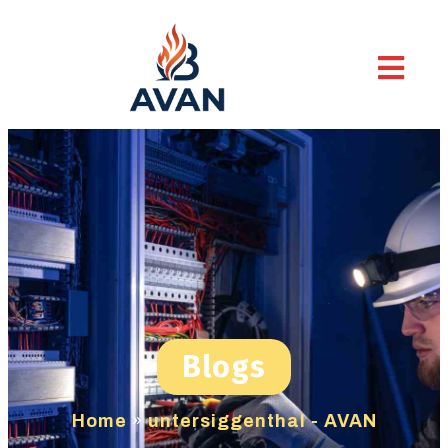
Blogs
Home
»
untersiggenthal - AVAN