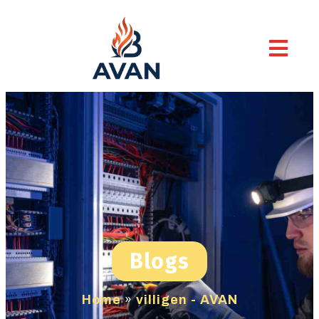
Blogs
Home
»
villigen - AVAN