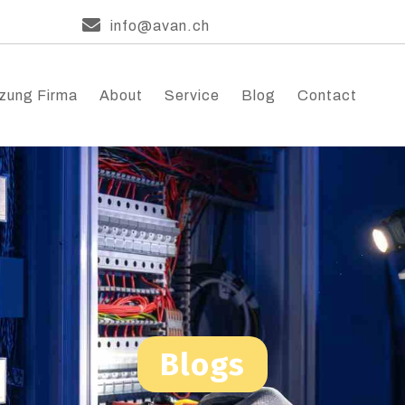
info@avan.ch
zung Firma
About
Service
Blog
Contact
Blogs