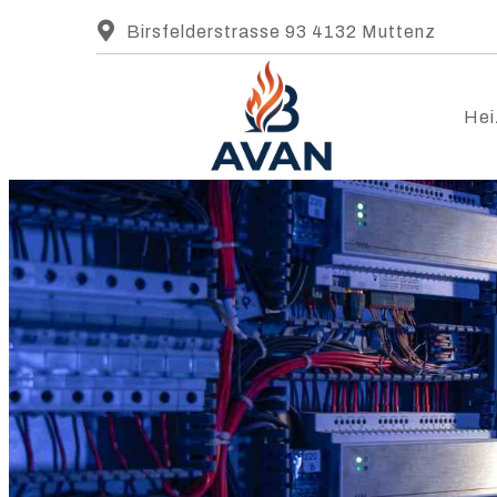
Birsfelderstrasse 93 4132 Muttenz
Hei