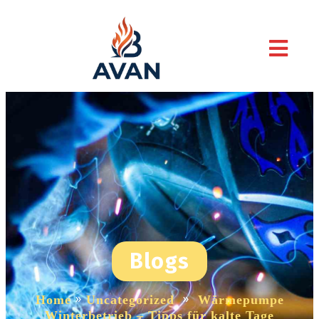
Blogs
Home
»
Uncategorized
»
Wärmepumpe
Winterbetrieb – Tipps für kalte Tage