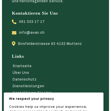
und hervorragenden Service.
Kontaktieren Sie Uns
061 333 17 17
info@avan.ch
Birsfelderstrasse 93 4132 Muttenz
Links
Startseite
Über Uns
Datenschutz
Dienstleistungen
Kontaktieren Sie Uns
We respect your privacy
Nehmen Sie Kontakt Mit Uns Auf
Cookies help us improve your experience,