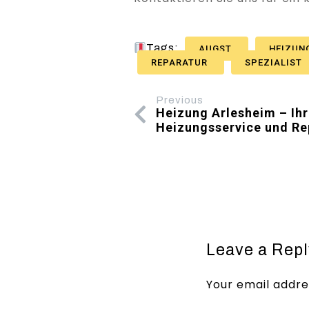
Tags:
AUGST
HEIZUN
REPARATUR
SPEZIALIST
Previous
Heizung Arlesheim – Ihr 
Heizungsservice und Re
Leave a Repl
Your email addres