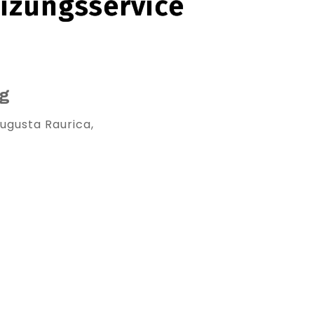
eizungsservice
ig
ugusta Raurica,