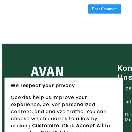
AVAN
Kon
Un
We respect your privacy
Ihr zuverlässiger Partner für
06
Heiztechnik in der Region Basel
Cookies help us improve your
– wir bieten innovative Lösungen
und hervorragenden Service.
in
experience, deliver personalized
content, and analyze traffic. You can
Bir
choose which cookies to allow by
Mu
clicking
Customize
. Click
Accept All
to