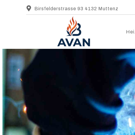
Birsfelderstrasse 93 4132 Muttenz
Hei