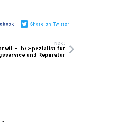
cebook
Share on Twitter
Next
nwil – Ihr Spezialist für
gsservice und Reparatur
d
*