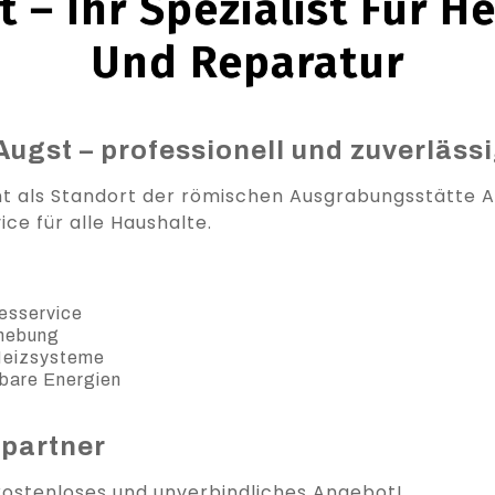
 – Ihr Spezialist Für H
Und Reparatur
Augst – professionell und zuverläss
nt als Standort der römischen Ausgrabungsstätte A
ce für alle Haushalte.
esservice
ehebung
 Heizsysteme
bare Energien
spartner
 kostenloses und unverbindliches Angebot!