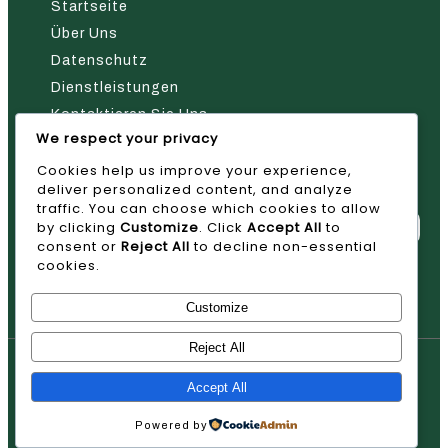
Startseite
Über Uns
Datenschutz
Dienstleistungen
Kontaktieren Sie Uns
We respect your privacy
Nehmen Sie Kontakt Mit Uns Auf
Cookies help us improve your experience,
deliver personalized content, and analyze
traffic. You can choose which cookies to allow
by clicking
Customize
. Click
Accept All
to
consent or
Reject All
to decline non-essential
cookies.
Absenden
Customize
Reject All
© 2026 AVAN
Accept All
Powered by