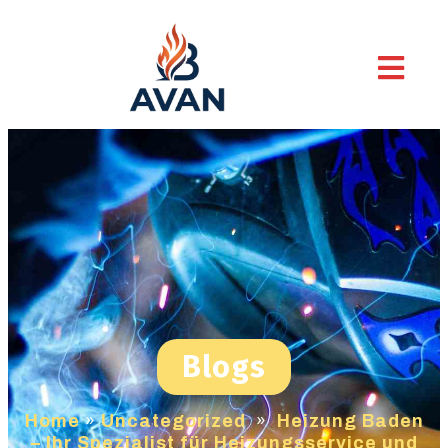
Blogs
Home
»
Uncategorized
»
Heizung Baden
– Ihr Spezialist für Heizungsservice und