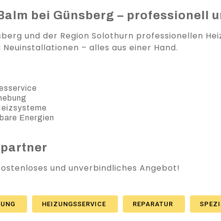
Balm bei Günsberg – professionell u
berg und der Region Solothurn professionellen Hei
euinstallationen – alles aus einer Hand.
esservice
ehebung
 Heizsysteme
bare Energien
spartner
 kostenloses und unverbindliches Angebot!
ZUNG
HEIZUNGSSERVICE
REPARATUR
SPEZ