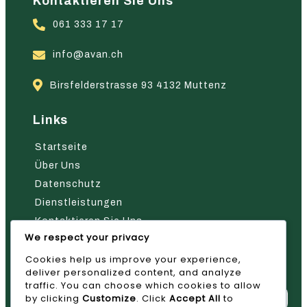
Kontaktieren Sie Uns
061 333 17 17
info@avan.ch
Birsfelderstrasse 93 4132 Muttenz
Links
Startseite
Über Uns
Datenschutz
Dienstleistungen
Kontaktieren Sie Uns
We respect your privacy
Nehmen Sie Kontakt Mit Uns Auf
Cookies help us improve your experience,
deliver personalized content, and analyze
traffic. You can choose which cookies to allow
by clicking
Customize
. Click
Accept All
to