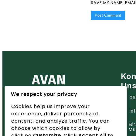
SAVE MY NAME, EMAI
AVAN
Kon
Un
We respect your privacy
Ihr zuverlässiger Partner für
06
Heiztechnik in der Region Basel
Cookies help us improve your
– wir bieten innovative Lösungen
und hervorragenden Service.
in
experience, deliver personalized
content, and analyze traffic. You can
Bir
choose which cookies to allow by
Mu
clicking
Customize
. Click
Accept All
to