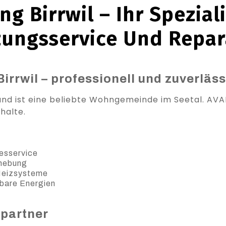
ng Birrwil – Ihr Speziali
zungsservice Und Repar
irrwil – professionell und zuverläss
e und ist eine beliebte Wohngemeinde im Seetal. AV
halte.
esservice
ehebung
 Heizsysteme
bare Energien
spartner