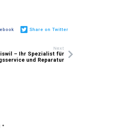
cebook
Share on Twitter
Next
swil – Ihr Spezialist für
gsservice und Reparatur
d
*