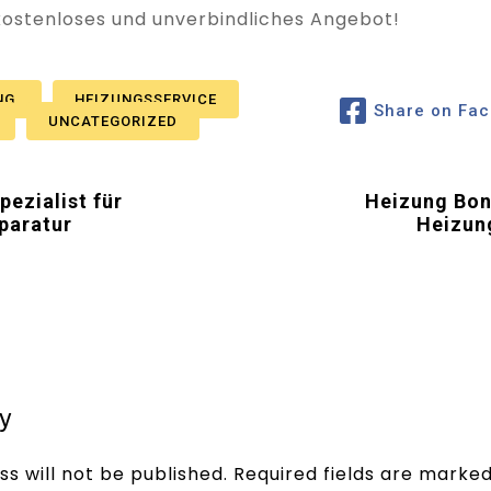
 kostenloses und unverbindliches Angebot!
NG
HEIZUNGSSERVICE
Share on Fa
UNCATEGORIZED
pezialist für
Heizung Boni
paratur
Heizun
y
s will not be published.
Required fields are marke