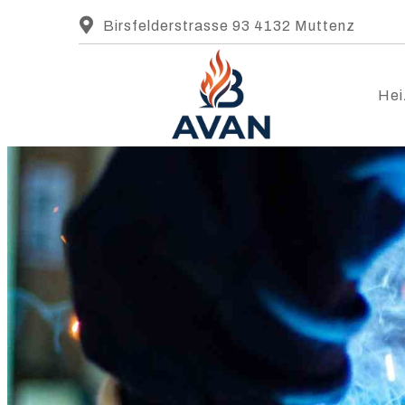
Birsfelderstrasse 93 4132 Muttenz
Hei