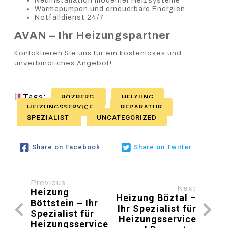
Neuinstallation moderner Heizsysteme
Wärmepumpen und erneuerbare Energien
Notfalldienst 24/7
AVAN – Ihr Heizungspartner
Kontaktieren Sie uns für ein kostenloses und
unverbindliches Angebot!
Tags:
BÖZBERG
HEIZUNG
HEIZUNGSSERVICE
REPARATUR
SPEZIALIST
UNCATEGORIZED
Share on Facebook
Share on Twitter
Previous
Next
Heizung
Heizung Böztal –
Böttstein – Ihr
Ihr Spezialist für
Spezialist für
Heizungsservice
Heizungsservice