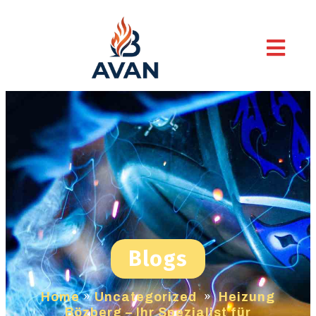
Blogs
Home
»
Uncategorized
»
Heizung
Bözberg – Ihr Spezialist für