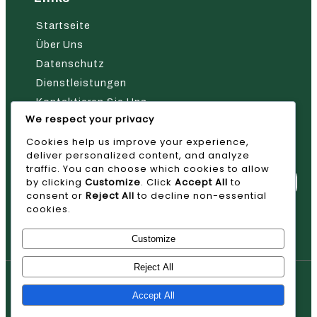
Startseite
Über Uns
Datenschutz
Dienstleistungen
Kontaktieren Sie Uns
We respect your privacy
Nehmen Sie Kontakt Mit Uns Auf
Cookies help us improve your experience,
deliver personalized content, and analyze
traffic. You can choose which cookies to allow
by clicking
Customize
. Click
Accept All
to
consent or
Reject All
to decline non-essential
cookies.
Absenden
Customize
Reject All
© 2026 AVAN
Accept All