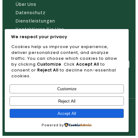
Über Uns
Datenschutz
Dienstleistungen
Kontaktieren Sie Uns
We respect your privacy
Nehmen Sie Kontakt Mit Uns Auf
Cookies help us improve your experience,
deliver personalized content, and analyze
traffic. You can choose which cookies to allow
by clicking
Customize
. Click
Accept All
to
consent or
Reject All
to decline non-essential
cookies.
Absenden
Customize
Reject All
© 2026 AVAN
Accept All
Powered by