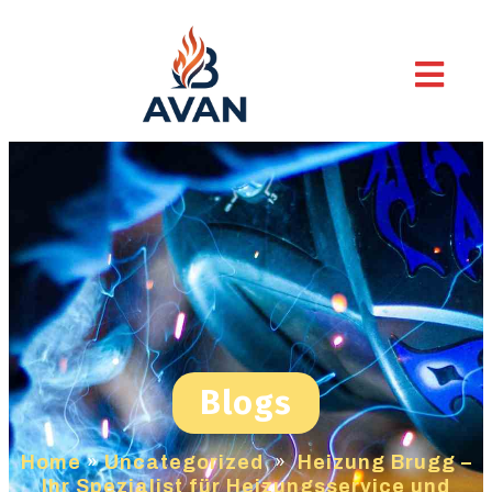
Blogs
Home
»
Uncategorized
»
Heizung Brugg –
Ihr Spezialist für Heizungsservice und