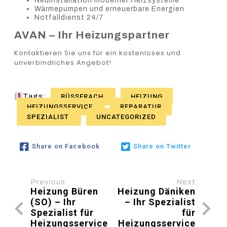
Neuinstallation moderner Heizsysteme
Wärmepumpen und erneuerbare Energien
Notfalldienst 24/7
AVAN – Ihr Heizungspartner
Kontaktieren Sie uns für ein kostenloses und
unverbindliches Angebot!
Tags:
BÜSSERACH
HEIZUNG
HEIZUNGSSERVICE
REPARATUR
SPEZIALIST
UNCATEGORIZED
Share on Facebook
Share on Twitter
Previous
Next
Heizung Büren
Heizung Däniken
(SO) – Ihr
– Ihr Spezialist
Spezialist für
für
Heizungsservice
Heizungsservice