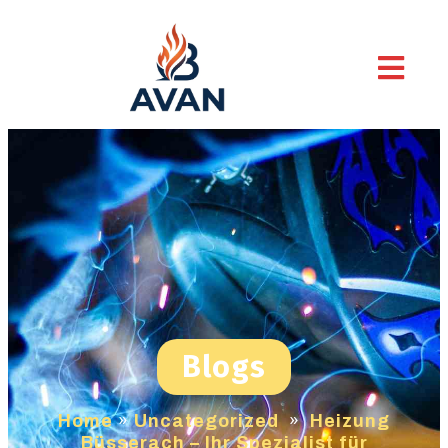
Blogs
Home
»
Uncategorized
»
Heizung
Büsserach – Ihr Spezialist für