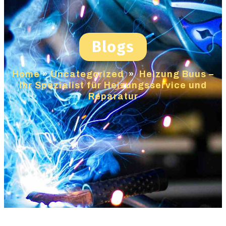
Blogs
Home
»
Uncategorized
»
Heizung Buus –
Ihr Spezialist für Heizungsservice und
Reparatur