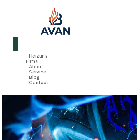
Heizung
Firma
About
Service
Blog
Contact