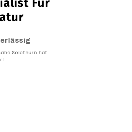
alist Für
atur
erlässig
nahe Solothurn hat
rt.