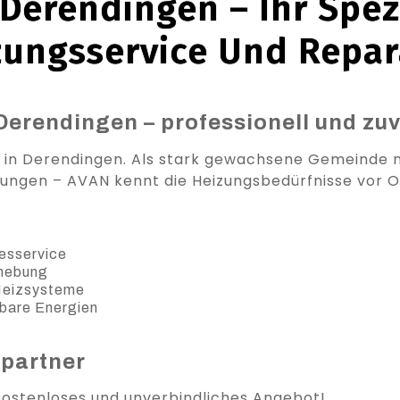
Derendingen – Ihr Spezi
zungsservice Und Repar
Derendingen – professionell und zuv
r in Derendingen. Als stark gewachsene Gemeinde 
ungen – AVAN kennt die Heizungsbedürfnisse vor O
esservice
ehebung
 Heizsysteme
bare Energien
spartner
 kostenloses und unverbindliches Angebot!