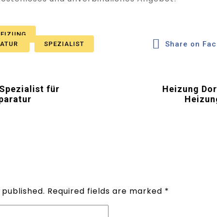
EIZUNG
Share on Fa
RATUR
SPEZIALIST
Spezialist für
Heizung Dorn
paratur
Heizun
 published.
Required fields are marked
*