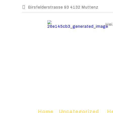
Birsfelderstrasse 93 4132 Muttenz
Hei
Home
»
Uncategorized
»
He