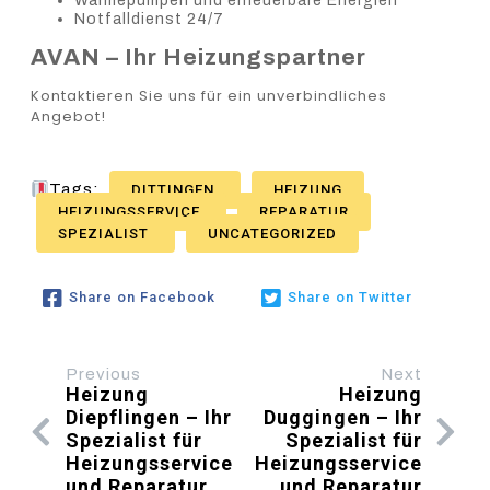
Wärmepumpen und erneuerbare Energien
Notfalldienst 24/7
AVAN – Ihr Heizungspartner
Kontaktieren Sie uns für ein unverbindliches
Angebot!
Tags:
DITTINGEN
HEIZUNG
HEIZUNGSSERVICE
REPARATUR
SPEZIALIST
UNCATEGORIZED
Share on Facebook
Share on Twitter
Previous
Next
Heizung
Heizung
Diepflingen – Ihr
Duggingen – Ihr
Spezialist für
Spezialist für
Heizungsservice
Heizungsservice
und Reparatur
und Reparatur