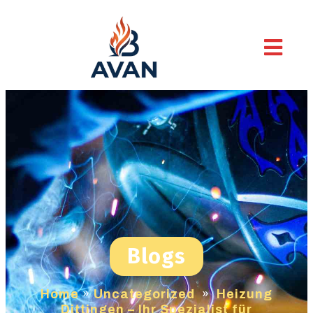
Blogs
Home
»
Uncategorized
»
Heizung
Dittingen – Ihr Spezialist für