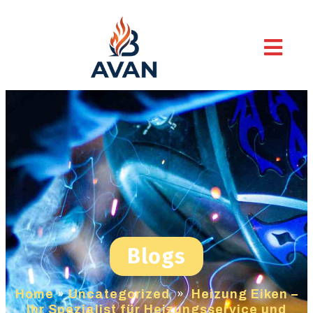
Blogs
Home
»
Uncategorized
»
Heizung Eiken –
Ihr Spezialist für Heizungsservice und