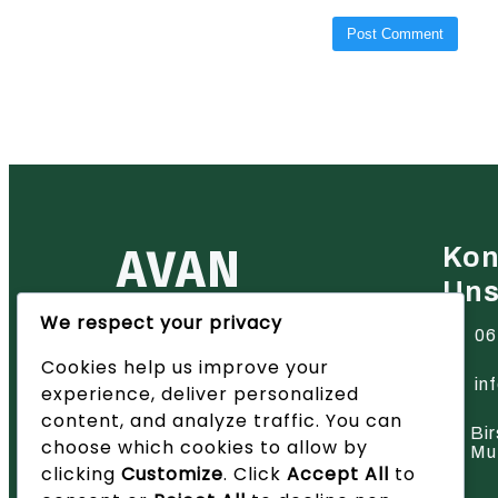
AVAN
Kon
Un
We respect your privacy
Ihr zuverlässiger Partner für
06
Heiztechnik in der Region Basel
Cookies help us improve your
– wir bieten innovative Lösungen
und hervorragenden Service.
in
experience, deliver personalized
content, and analyze traffic. You can
Bir
choose which cookies to allow by
Mu
clicking
Customize
. Click
Accept All
to