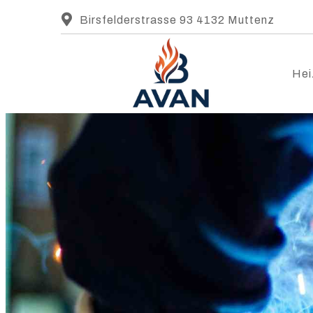
Birsfelderstrasse 93 4132 Muttenz
Hei