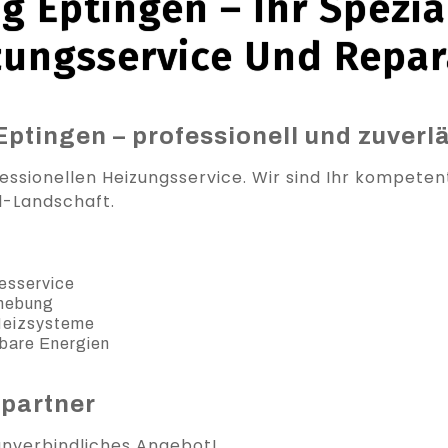
g Eptingen – Ihr Spezial
zungsservice Und Repar
Eptingen – professionell und zuverl
essionellen Heizungsservice. Wir sind Ihr kompeten
l-Landschaft.
esservice
ehebung
 Heizsysteme
bare Energien
spartner
 unverbindliches Angebot!