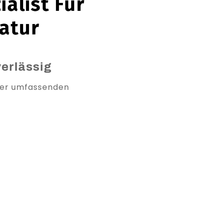
alist Für
atur
verlässig
hier umfassenden