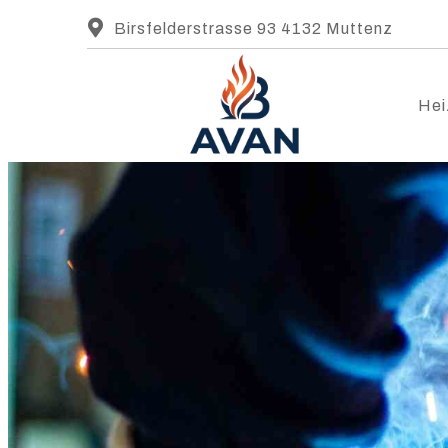
Birsfelderstrasse 93 4132 Muttenz
Hei