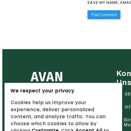
SAVE MY NAME, EMAI
AVAN
Kon
Un
We respect your privacy
Ihr zuverlässiger Partner für
06
Heiztechnik in der Region Basel
Cookies help us improve your
– wir bieten innovative Lösungen
und hervorragenden Service.
in
experience, deliver personalized
content, and analyze traffic. You can
Bir
choose which cookies to allow by
Mu
clicking
Customize
. Click
Accept All
to