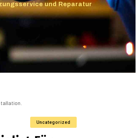
eizungsservice und Reparatur
tallation.
Uncategorized