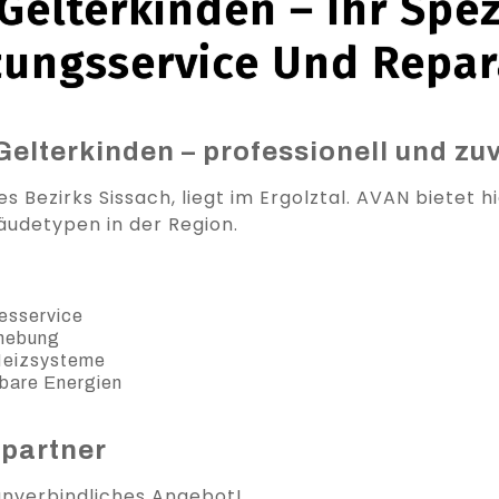
Gelterkinden – Ihr Spezi
zungsservice Und Repar
Gelterkinden – professionell und zu
s Bezirks Sissach, liegt im Ergolztal. AVAN bietet 
äudetypen in der Region.
esservice
ehebung
 Heizsysteme
bare Energien
spartner
 unverbindliches Angebot!