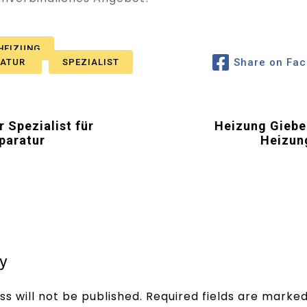
HEIZUNG
Share on Fa
RATUR
SPEZIALIST
r Spezialist für
Heizung Gieben
paratur
Heizun
y
s will not be published.
Required fields are marke