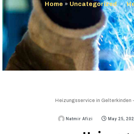
Home
»
Uncategorized
»
He
Heizungsservice in Gelterkinden 
Natmir Afizi
May 25, 20