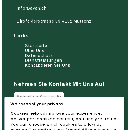
info@avan.ch
Birsfelderstrasse 93 4132 Muttenz
Links
Startseite
Über Uns
Datenschutz
Dienstleistungen
Kontaktieren Sie Uns
Nehmen Sie Kontakt Mit Uns Auf
We respect your privacy
Cookies help us improve your experience,
Absenden
deliver personalized content, and analyze traffic.
You can choose which cookies to allow by
clicking
Customize
. Click
Accept All
to consent or