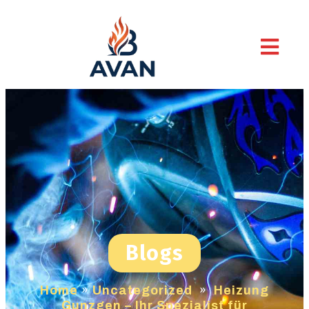
Blogs
Home
»
Uncategorized
»
Heizung
Gunzgen – Ihr Spezialist für