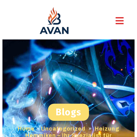
Blogs
Home
»
Uncategorized
»
Heizung
Hemmiken – Ihr Spezialist für