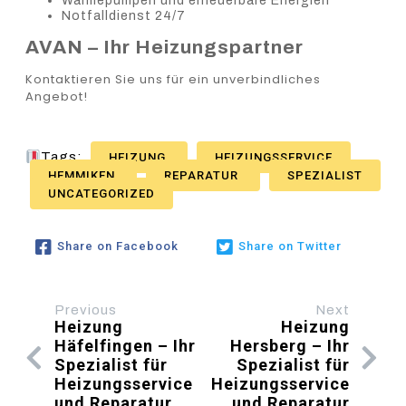
Wärmepumpen und erneuerbare Energien
Notfalldienst 24/7
AVAN – Ihr Heizungspartner
Kontaktieren Sie uns für ein unverbindliches
Angebot!
Tags:
HEIZUNG
HEIZUNGSSERVICE
HEMMIKEN
REPARATUR
SPEZIALIST
UNCATEGORIZED
Share on Facebook
Share on Twitter
Previous
Next
Heizung
Heizung
Häfelfingen – Ihr
Hersberg – Ihr
Spezialist für
Spezialist für
Heizungsservice
Heizungsservice
und Reparatur
und Reparatur